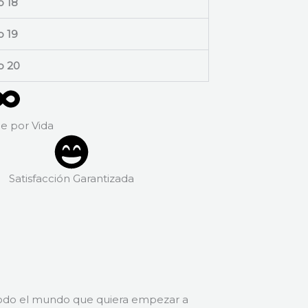
o 18
o 19
o 20
e por Vida
Satisfacción Garantizada
a todo el mundo que quiera empezar a