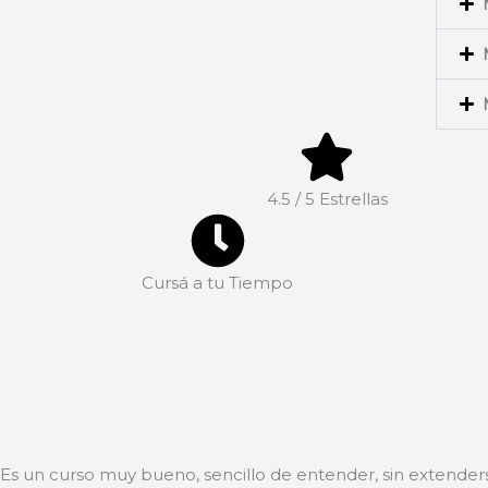
4.5 / 5 Estrellas
Cursá a tu Tiempo
Es un curso muy bueno, sencillo de entender, sin extenders