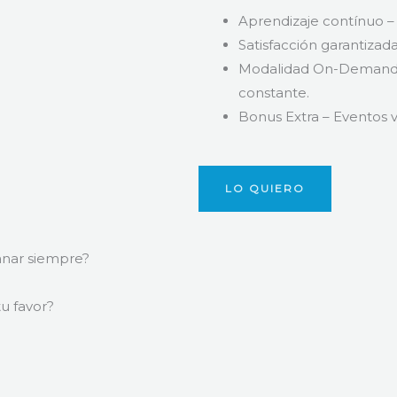
Aprendizaje contínuo –
Satisfacción garantizada
Modalidad On-Demand – 
constante.
Bonus Extra – Eventos vi
LO QUIERO
anar siempre?
u favor?