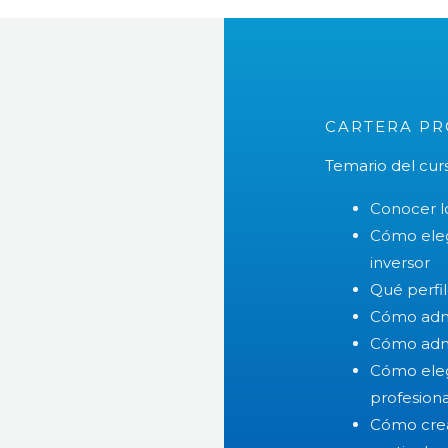
CARTERA PR
Temario del cur
Conocer lo
Cómo eleg
inversor
Qué perfil
Cómo admin
Cómo admin
Cómo elegi
profesiona
Cómo crea