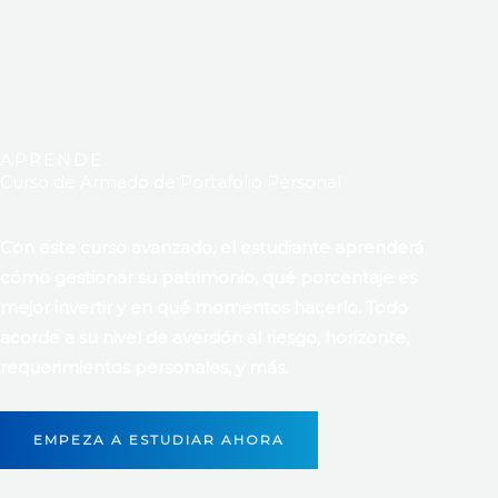
APRENDE
Curso de Armado de Portafolio Personal
Con este curso avanzado, el estudiante aprenderá
cómo gestionar su patrimonio, qué porcentaje es
mejor invertir y en qué momentos hacerlo. Todo
acorde a su nivel de aversión al riesgo, horizonte,
requerimientos personales, y más.
EMPEZA A ESTUDIAR AHORA