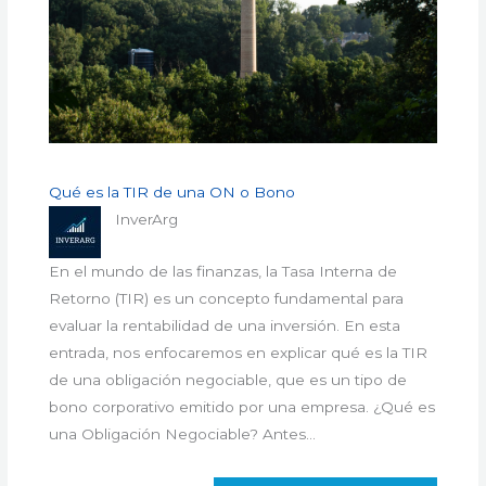
Qué es la TIR de una ON o Bono
InverArg
En el mundo de las finanzas, la Tasa Interna de
Retorno (TIR) es un concepto fundamental para
evaluar la rentabilidad de una inversión. En esta
entrada, nos enfocaremos en explicar qué es la TIR
de una obligación negociable, que es un tipo de
bono corporativo emitido por una empresa. ¿Qué es
una Obligación Negociable? Antes…