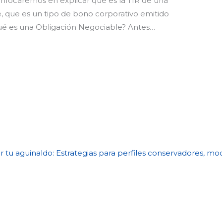
enfocaremos en explicar qué es la TIR de una
, que es un tipo de bono corporativo emitido
é es una Obligación Negociable? Antes…