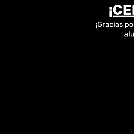
¡CE
¡Gracias po
al