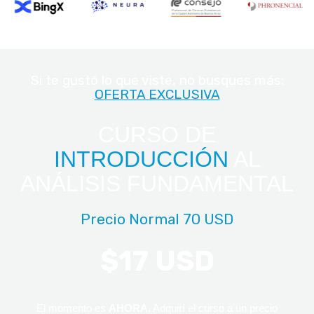
Si te gustó lo que viste, no busques más:
OFERTA EXCLUSIVA
CURSO DE
INTRODUCCIÓN
AL
ANÁLISIS FUNDAMENTAL
Precio Normal
70 USD
$17 USD
El momento es
AHORA
. Adquirí el curso a un precio