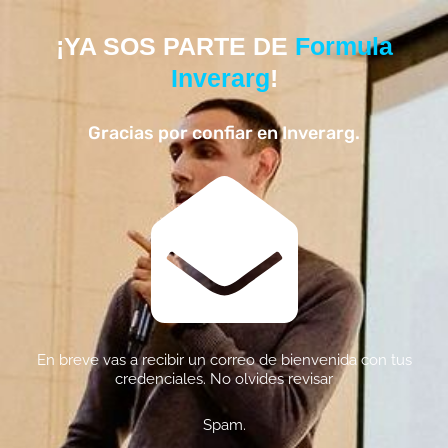
¡YA SOS PARTE DE
Formula
Inverarg
!
Gracias por confiar en Inverarg.
En breve vas a recibir un correo de bienvenida con tus
credenciales. No olvides revisar
Spam.