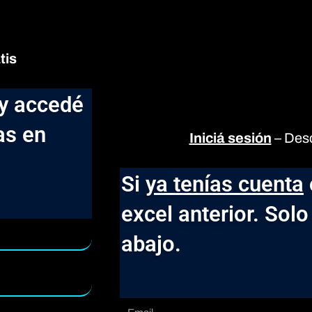
tis
 y accedé
as en
Iniciá sesión
– Des
Si
ya tenías cuenta
excel anterior. Solo
abajo.
Email