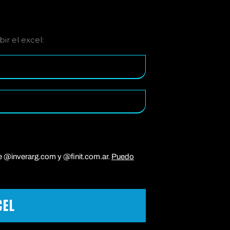
ir el excel:
re
d
o
e @inverarg.com y @finit.com.ar.
Puedo
o2
CEL