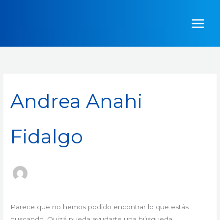
Ir
Buscar
al
por:
contenido
Andrea Anahi
Fidalgo
Parece que no hemos podido encontrar lo que estás
buscando. Quizá pueda ayudarte una búsqueda.