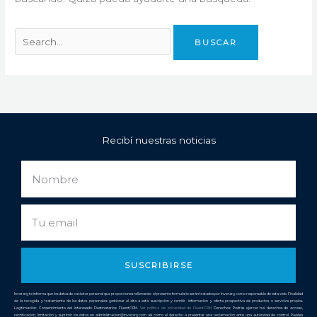
Recibí nuestras noticias
Nombre
Email
SUSCRIBIRSE
Inverarg te informa que los datos de carácter personal que proporciones rellenando el presente formulario serán tratados por Inverarg como responsable de esta web. Finalidad
de la recogida y tratamiento de los datos personales: gestionar el alta a esta suscripción y remitir información y oferta prospectiva de productos o servicios propios.
Legitimación: Consentimiento del interesado. Destinatarios: FluentCRM.
Ver política de privacidad de
FluentCRM
. Derechos: Podrás ejercer tus derechos de acceso,
rectificación, limitación y suprimir los datos en administracion@inverarg.com así como el derecho a presentar una reclamación ante una autoridad de control. Puedes