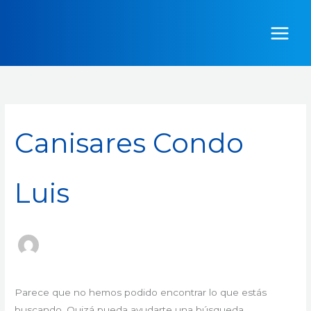
Ir
Buscar
al
por:
contenido
Canisares Condo
Luis
Parece que no hemos podido encontrar lo que estás
buscando. Quizá pueda ayudarte una búsqueda.