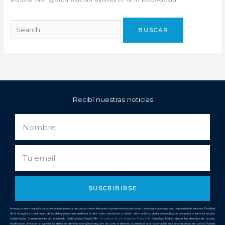
Recibí nuestras noticias
Nombre
Email
SUSCRIBIRSE
Inverarg te informa que los datos de carácter personal que proporciones rellenando el presente formulario serán tratados por Inverarg como responsable de esta web. Finalidad
de la recogida y tratamiento de los datos personales: gestionar el alta a esta suscripción y remitir información y oferta prospectiva de productos o servicios propios.
Legitimación: Consentimiento del interesado. Destinatarios: FluentCRM.
Ver política de privacidad de
FluentCRM
. Derechos: Podrás ejercer tus derechos de acceso,
rectificación, limitación y suprimir los datos en administracion@inverarg.com así como el derecho a presentar una reclamación ante una autoridad de control. Puedes