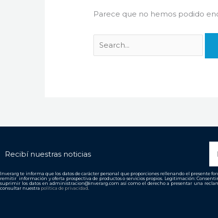
Parece que no hemos podido enco
N
Recibí nuestras noticias
Inverarg te informa que los datos de carácter personal que proporciones rellenando el presente form
remitir información y oferta prospectiva de productos o servicios propios. Legitimación: Consent
suprimir los datos en administracion@inverarg.com así como el derecho a presentar una reclam
consultar nuestra
política de privacidad
.