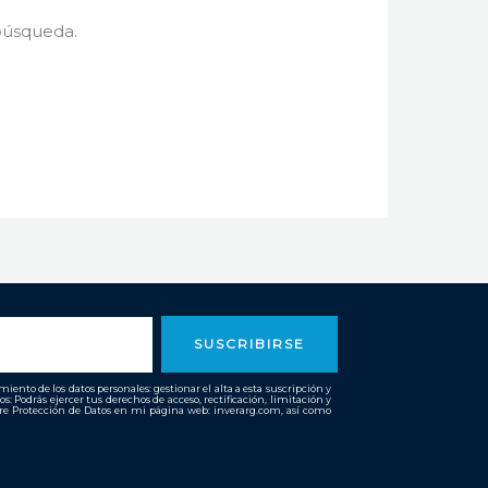
búsqueda.
SUSCRIBIRSE
ento de los datos personales: gestionar el alta a esta suscripción y
os: Podrás ejercer tus derechos de acceso, rectificación, limitación y
bre Protección de Datos en mi página web: inverarg.com, así como