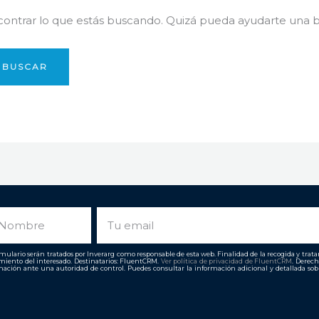
ntrar lo que estás buscando. Quizá pueda ayudarte una 
ombre
Email
ulario serán tratados por Inverarg como responsable de esta web. Finalidad de la recogida y tratami
imiento del interesado. Destinatarios: FluentCRM.
Ver política de privacidad de
FluentCRM
. Derech
ación ante una autoridad de control. Puedes consultar la información adicional y detallada so