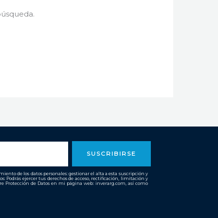
búsqueda.
SUSCRIBIRSE
ento de los datos personales: gestionar el alta a esta suscripción y
os: Podrás ejercer tus derechos de acceso, rectificación, limitación y
bre Protección de Datos en mi página web: inverarg.com, así como