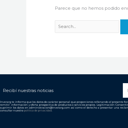
Parece que no hemos podido enco
N
Recibí nuestras noticias
Inverarg te informa que los datos de carácter personal que proporciones rellenando el presente form
remitir información y oferta prospectiva de productos o servicios propios. Legitimación: Consent
suprimir los datos en administracion@inverarg.com así como el derecho a presentar una reclam
consultar nuestra
política de privacidad
.