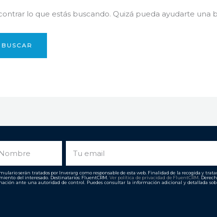
ntrar lo que estás buscando. Quizá pueda ayudarte una 
ombre
Email
ulario serán tratados por Inverarg como responsable de esta web. Finalidad de la recogida y tratami
imiento del interesado. Destinatarios: FluentCRM.
Ver política de privacidad de
FluentCRM
. Derech
ación ante una autoridad de control. Puedes consultar la información adicional y detallada so