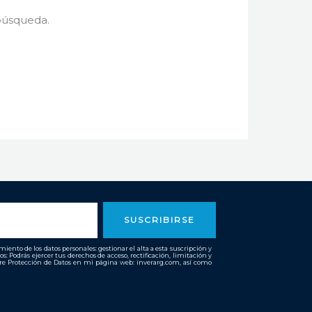
búsqueda.
SUSCRIBIRSE
ento de los datos personales: gestionar el alta a esta suscripción y
os: Podrás ejercer tus derechos de acceso, rectificación, limitación y
bre Protección de Datos en mi página web: inverarg.com, así como