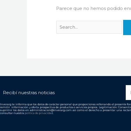
Parece que no hemos podido enco
N
Recibí nuestras noticias
Inverarg te informa que los datos de carácter personal que proporciones rellenando el presente form
remitir información y oferta prospectiva de productos o servicios propios. Legitimación: Consent
suprimir los datos en administracion@inverarg.com así como el derecho a presentar una reclam
consultar nuestra
política de privacidad
.