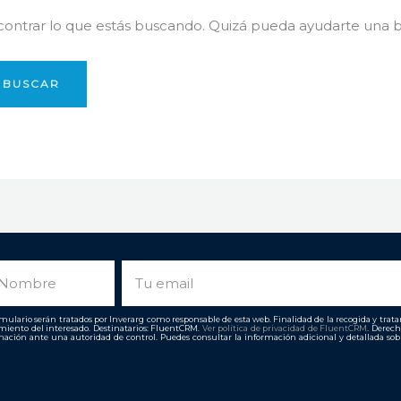
ntrar lo que estás buscando. Quizá pueda ayudarte una 
ombre
Email
ulario serán tratados por Inverarg como responsable de esta web. Finalidad de la recogida y tratami
imiento del interesado. Destinatarios: FluentCRM.
Ver política de privacidad de
FluentCRM
. Derech
ación ante una autoridad de control. Puedes consultar la información adicional y detallada so