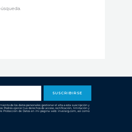
búsqueda.
SUSCRIBIRSE
ento de los datos personales: gestionar el alta a esta suscripción y
os: Podrás ejercer tus derechos de acceso, rectificación, limitación y
bre Protección de Datos en mi página web: inverarg.com, así como