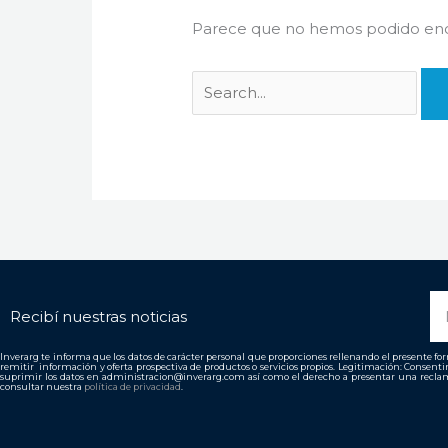
Parece que no hemos podido enco
N
Recibí nuestras noticias
Inverarg te informa que los datos de carácter personal que proporciones rellenando el presente form
remitir información y oferta prospectiva de productos o servicios propios. Legitimación: Consent
suprimir los datos en administracion@inverarg.com así como el derecho a presentar una reclam
consultar nuestra
política de privacidad
.