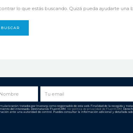
ntrar lo que estás buscando. Quizá pueda ayudarte una 
ombre
Email
ulario serán tratados por Inverarg como responsable de esta web. Finalidad de la recogida y tratami
imiento del interesado. Destinatarios: FluentCRM.
Ver política de privacidad de
FluentCRM
. Derech
ación ante una autoridad de control. Puedes consultar la información adicional y detallada so