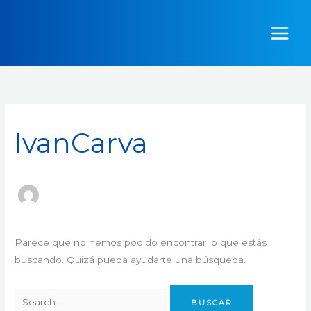
Ir
Buscar
al
por:
contenido
IvanCarva
Parece que no hemos podido encontrar lo que estás
buscando. Quizá pueda ayudarte una búsqueda.