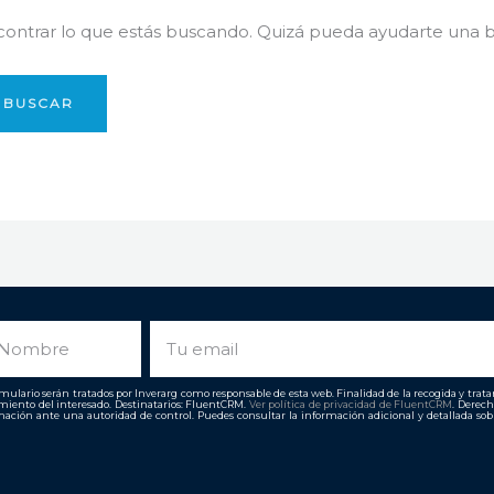
ntrar lo que estás buscando. Quizá pueda ayudarte una 
ombre
Email
ulario serán tratados por Inverarg como responsable de esta web. Finalidad de la recogida y tratami
imiento del interesado. Destinatarios: FluentCRM.
Ver política de privacidad de
FluentCRM
. Derech
ación ante una autoridad de control. Puedes consultar la información adicional y detallada so