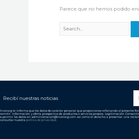
Parece que no hemos podido enco
N
Recibí nuestras noticias
Inverarg te informa que los datos de carácter personal que proporciones rellenando el presente form
remitir información y oferta prospectiva de productos o servicios propios. Legitimación: Consent
suprimir los datos en administracion@inverarg.com así como el derecho a presentar una reclam
consultar nuestra
política de privacidad
.