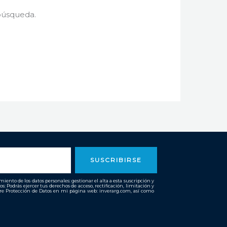
búsqueda.
SUSCRIBIRSE
ento de los datos personales: gestionar el alta a esta suscripción y
os: Podrás ejercer tus derechos de acceso, rectificación, limitación y
bre Protección de Datos en mi página web: inverarg.com, así como