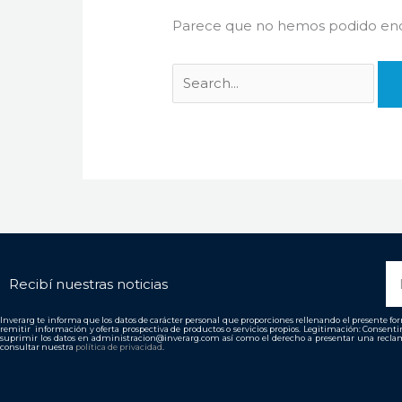
Parece que no hemos podido enco
N
Recibí nuestras noticias
Inverarg te informa que los datos de carácter personal que proporciones rellenando el presente form
remitir información y oferta prospectiva de productos o servicios propios. Legitimación: Consent
suprimir los datos en administracion@inverarg.com así como el derecho a presentar una reclam
consultar nuestra
política de privacidad
.