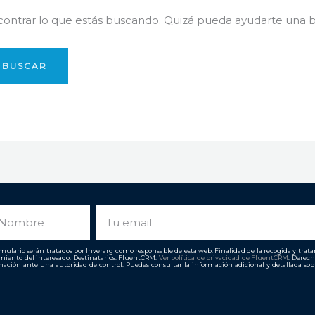
ntrar lo que estás buscando. Quizá pueda ayudarte una 
ombre
Email
ulario serán tratados por Inverarg como responsable de esta web. Finalidad de la recogida y tratami
imiento del interesado. Destinatarios: FluentCRM.
Ver política de privacidad de
FluentCRM
. Derech
ación ante una autoridad de control. Puedes consultar la información adicional y detallada so