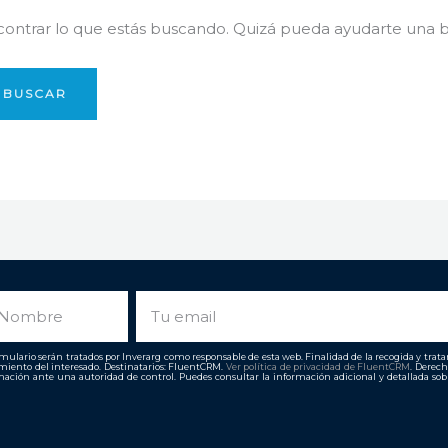
ntrar lo que estás buscando. Quizá pueda ayudarte una 
ombre
Email
ulario serán tratados por Inverarg como responsable de esta web. Finalidad de la recogida y tratami
imiento del interesado. Destinatarios: FluentCRM.
Ver política de privacidad de
FluentCRM
. Derech
ación ante una autoridad de control. Puedes consultar la información adicional y detallada so