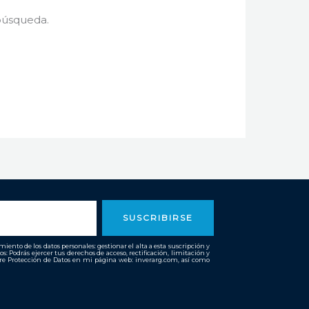
búsqueda.
SUSCRIBIRSE
ento de los datos personales: gestionar el alta a esta suscripción y
os: Podrás ejercer tus derechos de acceso, rectificación, limitación y
bre Protección de Datos en mi página web: inverarg.com, así como