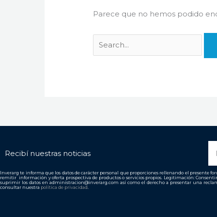
Parece que no hemos podido enco
N
Recibí nuestras noticias
Inverarg te informa que los datos de carácter personal que proporciones rellenando el presente form
remitir información y oferta prospectiva de productos o servicios propios. Legitimación: Consent
suprimir los datos en administracion@inverarg.com así como el derecho a presentar una reclam
consultar nuestra
política de privacidad
.