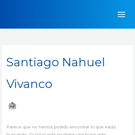
Ir
Buscar
al
por:
contenido
Santiago Nahuel
Vivanco
Parece que no hemos podido encontrar lo que estás
buscando. Quizá pueda ayudarte una búsqueda.