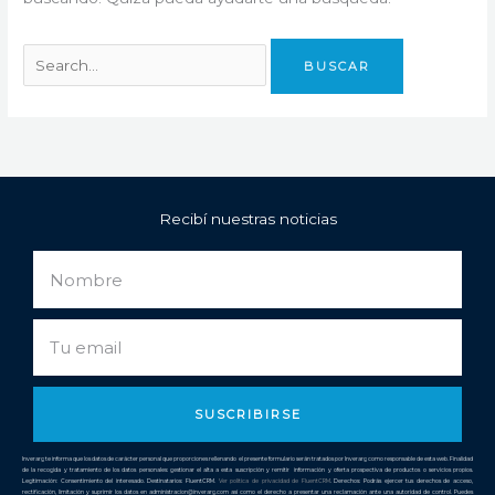
Recibí nuestras noticias
Nombre
Email
SUSCRIBIRSE
Inverarg te informa que los datos de carácter personal que proporciones rellenando el presente formulario serán tratados por Inverarg como responsable de esta web. Finalidad
de la recogida y tratamiento de los datos personales: gestionar el alta a esta suscripción y remitir información y oferta prospectiva de productos o servicios propios.
Legitimación: Consentimiento del interesado. Destinatarios: FluentCRM.
Ver política de privacidad de
FluentCRM
. Derechos: Podrás ejercer tus derechos de acceso,
rectificación, limitación y suprimir los datos en administracion@inverarg.com así como el derecho a presentar una reclamación ante una autoridad de control. Puedes