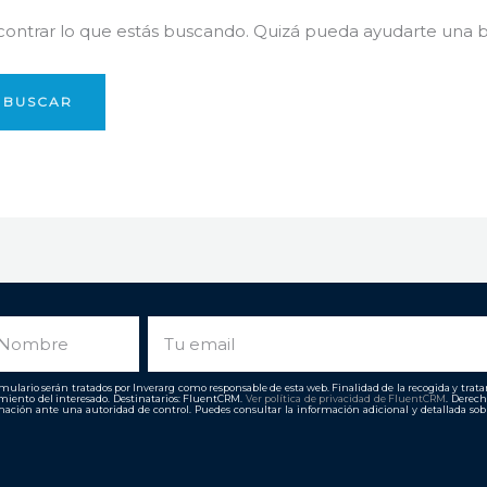
ntrar lo que estás buscando. Quizá pueda ayudarte una 
ombre
Email
ulario serán tratados por Inverarg como responsable de esta web. Finalidad de la recogida y tratami
imiento del interesado. Destinatarios: FluentCRM.
Ver política de privacidad de
FluentCRM
. Derech
ación ante una autoridad de control. Puedes consultar la información adicional y detallada so