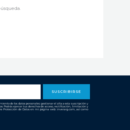
búsqueda.
SUSCRIBIRSE
ento de los datos personales: gestionar el alta a esta suscripción y
os: Podrás ejercer tus derechos de acceso, rectificación, limitación y
bre Protección de Datos en mi página web: inverarg.com, así como