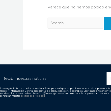
Parece que no hemos podido enco
N
Recibí nuestras noticias
Inverarg te informa que los datos de carácter personal que proporciones rellenando el presente form
remitir información y oferta prospectiva de productos o servicios propios. Legitimación: Consent
suprimir los datos en administracion@inverarg.com así como el derecho a presentar una reclam
consultar nuestra
política de privacidad
.