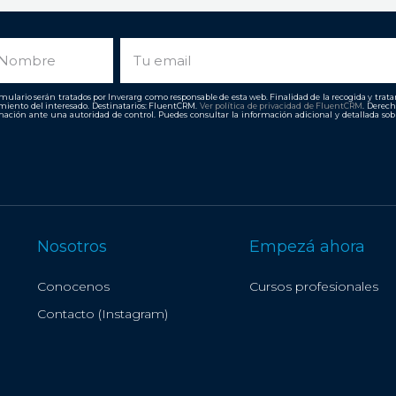
ombre
Email
ulario serán tratados por Inverarg como responsable de esta web. Finalidad de la recogida y tratami
imiento del interesado. Destinatarios: FluentCRM.
Ver política de privacidad de
FluentCRM
. Derech
ación ante una autoridad de control. Puedes consultar la información adicional y detallada so
Nosotros
Empezá ahora
Conocenos
Cursos profesionales
Contacto (Instagram)