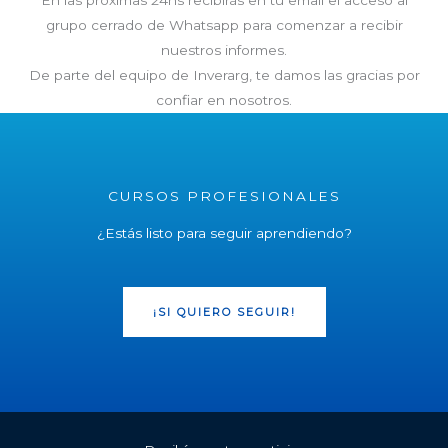
En las próximas 24hs recibirás en tu email el acceso al
grupo cerrado de Whatsapp para comenzar a recibir
nuestros informes.
De parte del equipo de Inverarg, te damos las gracias por
confiar en nosotros.
CURSOS PROFESIONALES
¿Estás listo para seguir aprendiendo?
¡SI QUIERO SEGUIR!