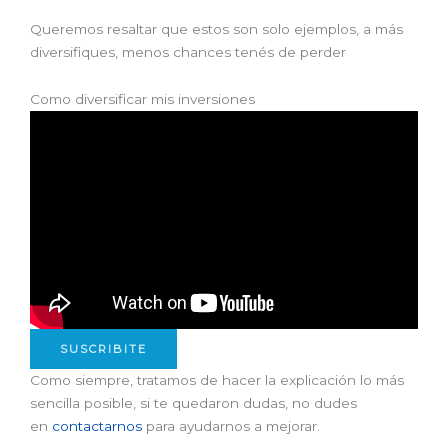
Queremos resaltar que estos son solo ejemplos, a más
diversifiques, menos chances tenés de perder
Como diversificar mis inversiones
SUSCRIBITE
Como siempre, tratamos de hacer la explicación lo más
sencilla posible, si te quedaron dudas, no dudes
en
contactarnos
para ayudarnos a mejorar.