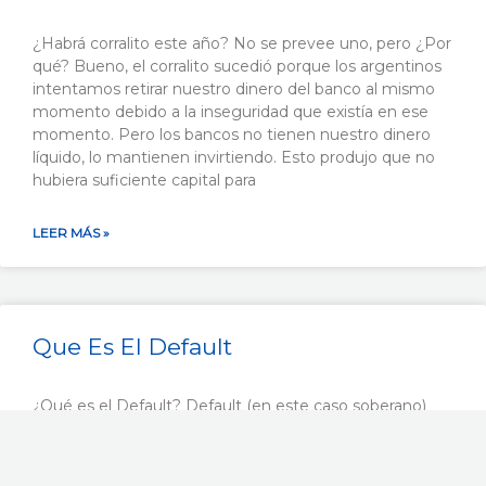
¿Habrá corralito este año? No se prevee uno, pero ¿Por
qué? Bueno, el corralito sucedió porque los argentinos
intentamos retirar nuestro dinero del banco al mismo
momento debido a la inseguridad que existía en ese
momento. Pero los bancos no tienen nuestro dinero
líquido, lo mantienen invirtiendo. Esto produjo que no
hubiera suficiente capital para
LEER MÁS »
Que Es El Default
¿Qué es el Default? Default (en este caso soberano)
significa, en resumen, que no se realizará el pago de los
préstamos realizados por parte del estado, es decir,
todos aquellos plazos fijos o bonos no serán pagados. El