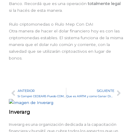
Banco. Recordá que es una operación
totalmente legal
si la hacés de esta manera.
Rulo criptomonedas o Rulo Mep Con DAI
Otra manera de hacer el dolar financiero hoy es con las
criptomonedas estables. El sistema funciona de la misma
manera que el dolar rulo común y corriente, con la
salvedad que se utilizarán criptoactivos en lugar de
bonos.
ANTERIOR
SIGUIENTE
Ant
Sig
Si Compré CEDEARS Puedo COMPRAR DOLARES
Que es AIRTM y como Ganar Dinero
Inverarg
Inverarg es una organización dedicada a la capacitación
financiera y bursátil, que cubre todos los aspectos que un