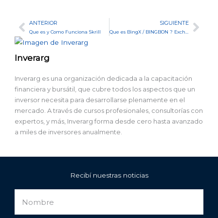
ANTERIOR
SIGUIENTE
Ant
Sig
Que es y Como Funciona Skrill
Que es BingX / BINGBON ? Exchange Confiable o ESTAFA | Opiniones
Inverarg
Inverarg es una organización dedicada a la capacitación
financiera y bursátil, que cubre todos los aspectos que un
inversor necesita para desarrollarse plenamente en el
mercado. A través de cursos profesionales, consultorías con
expertos, y más, Inverarg forma desde cero hasta avanzado
a miles de inversores anualmente.
Recibí nuestras noticias
Nombre