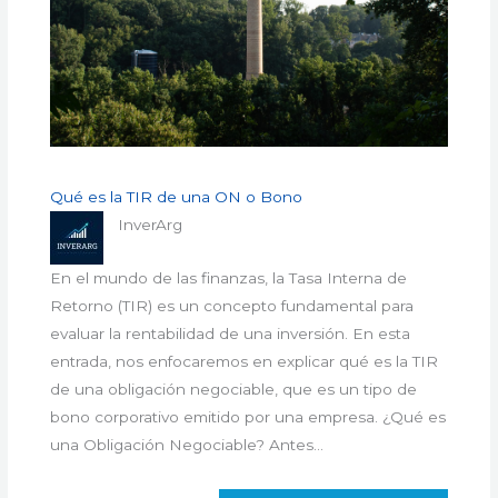
Qué es la TIR de una ON o Bono
InverArg
En el mundo de las finanzas, la Tasa Interna de
Retorno (TIR) es un concepto fundamental para
evaluar la rentabilidad de una inversión. En esta
entrada, nos enfocaremos en explicar qué es la TIR
de una obligación negociable, que es un tipo de
bono corporativo emitido por una empresa. ¿Qué es
una Obligación Negociable? Antes…