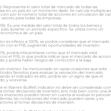
al: Representa el valor total de mercado de todas las
lsa en un país en un momento dado. Se calcula multiplica
cción por el número total de acciones en circulación de ca
alores para todas las empresas.
B): Es una medida del valor total de todos los bienes y
 país durante un período específico. Se utiliza como un
d económica de un país.
ator es inferior a 100%, se podría considerar que el mercado
ción con el PIB, sugiriendo oportunidades de inversión.
100%, podría interpretarse como que el mercado está
con el PIB, lo que podría indicar que el mercado de accio
 y podría haber riesgos de corrección a la baja.
rio inversor, ha mencionado en varias ocasiones que este
todos favoritos para evaluar la valoración del mercado.
ando el indicador es alto, podría ser un signo de que el
o, y viceversa.
e el Warren Buffett Indicator no debe ser considerado co
a tomar decisiones de inversión, sino más bien como una d
os inversores pueden tener en cuenta al evaluar el panor
demás, las condiciones del mercado pueden variar, y es
actores al tomar decisiones de inversión.