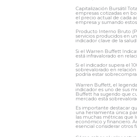
Capitalización Bursátil Tot
empresas cotizadas en bo
el precio actual de cada a
empresa y sumando estos v
Producto Interno Bruto (PI
servicios producidos en un
indicador clave de la salu
Si el Warren Buffett Indic
está infravalorado en rela
Si el indicador supera el 
sobrevalorado en relación 
podría estar sobrecomprado
Warren Buffett, el legenda
indicador es uno de sus mé
Buffett ha sugerido que cu
mercado está sobrevalorad
Es importante destacar qu
una herramienta única par
las muchas métricas que l
económico y financiero. A
esencial considerar otros f