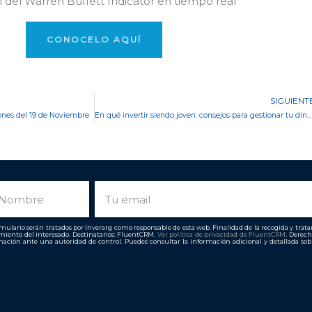
 del Warren Buffett Indicator en tiempo real
CONOCELO AQUÍ
SIGUIENT
iones del 19 de Noviembre
En qué invertir siendo joven: consejos para gestionar tu dinero siendo adolescente
ombre
Email
ulario serán tratados por Inverarg como responsable de esta web. Finalidad de la recogida y tratami
imiento del interesado. Destinatarios: FluentCRM.
Ver política de privacidad de
FluentCRM
. Derech
ación ante una autoridad de control. Puedes consultar la información adicional y detallada so