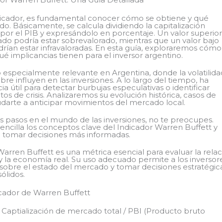
icador, es fundamental conocer cómo se obtiene y qué
ado. Básicamente, se calcula dividiendo la capitalización
 por el PIB y expresándolo en porcentaje. Un valor superior
do podría estar sobrevalorado, mientras que un valor bajo
drían estar infravaloradas. En esta guía, exploraremos cómo
ué implicancias tienen para el inversor argentino.
o especialmente relevante en Argentina, donde la volatilida
re influyen en las inversiones. A lo largo del tiempo, ha
a útil para detectar burbujas especulativas o identificar
 de crisis. Analizaremos su evolución histórica, casos de
arte a anticipar movimientos del mercado local.
s pasos en el mundo de las inversiones, no te preocupes.
ncilla los conceptos clave del Indicador Warren Buffett y
a tomar decisiones más informadas.
arren Buffett es una métrica esencial para evaluar la relac
y la economía real. Su uso adecuado permite a los inversor
 sobre el estado del mercado y tomar decisiones estratégic
ólidos.
icador de Warren Buffett
 Captialización de mercado total / PBI (Producto bruto