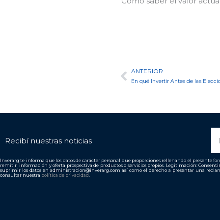
Cómo saber el valor actual
ANTERIOR
Ant
En qué Invertir Antes de las Elecc
N
Recibí nuestras noticias
Inverarg te informa que los datos de carácter personal que proporciones rellenando el presente form
remitir información y oferta prospectiva de productos o servicios propios. Legitimación: Consent
suprimir los datos en administracion@inverarg.com así como el derecho a presentar una reclam
consultar nuestra
política de privacidad
.