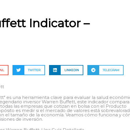
fett Indicator –
AIL
TWITTER
LINKEDIN
TELEGRAM
tt
tt" es una herramienta clave para evaluar la salud económi
legendario inversor Warren Buffett, este indicador compara
 todas las empresas que cotizan en bolsa con el Producto
opósito es medir si el mercado de valores está sobrevalorad
con el tamaño de la economía. Veamos cómo funciona y c
siones de inversión.
r Warren Buffett: Una Guía Detallada