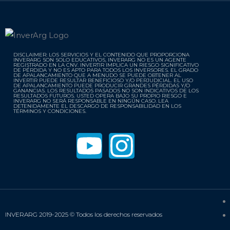
DISCLAIMER: LOS SERVICIOS Y EL CONTENIDO QUE PROPORCIONA
INVERARG SON SOLO EDUCATIVOS, INVERARG NO ES UN AGENTE
REGISTRADO EN LA CNV. INVERTIR IMPLICA UN RIESGO SIGNIFICATIVO
DE PÉRDIDA Y NO ES APTO PARA TODOS LOS INVERSORES. EL GRADO
DE APALANCAMIENTO QUE A MENUDO SE PUEDE OBTENER AL
INVERTIR PUEDE RESULTAR BENEFICIOSO Y/O PERJUDICIAL. EL USO
DE APALANCAMIENTO PUEDE PRODUCIR GRANDES PÉRDIDAS Y/O
GANANCIAS. LOS RESULTADOS PASADOS NO SON INDICATIVOS DE LOS
RESULTADOS FUTUROS. USTED OPERA BAJO SU PROPIO RIESGO E
INVERARG NO SERÁ RESPONSABLE EN NINGÚN CASO. LEA
DETENIDAMENTE EL DESCARGO DE RESPONSABILIDAD EN LOS
TÉRMINOS Y CONDICIONES.
Y
I
o
n
u
s
t
t
INVERARG 2019-2025 © Todos los derechos reservados