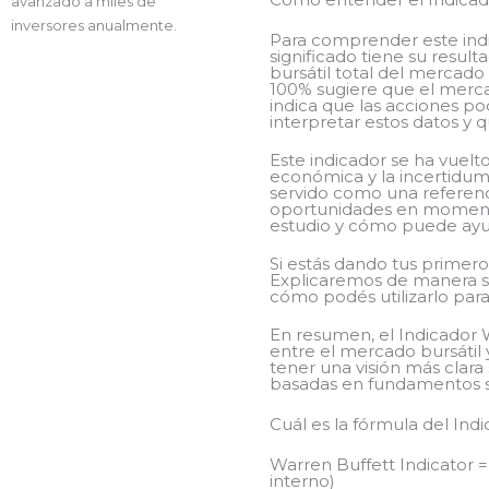
avanzado a miles de
inversores anualmente.
Para comprender este ind
significado tiene su result
bursátil total del mercado
100% sugiere que el merca
indica que las acciones po
interpretar estos datos y q
Este indicador se ha vuelt
económica y la incertidumb
servido como una referenci
oportunidades en momentos
estudio y cómo puede ayud
Si estás dando tus primero
Explicaremos de manera se
cómo podés utilizarlo par
En resumen, el Indicador W
entre el mercado bursátil 
tener una visión más clara
basadas en fundamentos s
Cuál es la fórmula del Ind
Warren Buffett Indicator =
interno)