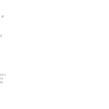
 al
d
ión
es
as