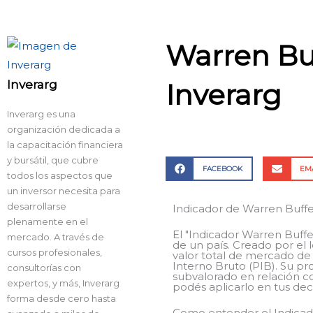
Warren Buf
Inverarg
Inverarg
Inverarg es una
organización dedicada a
la capacitación financiera
y bursátil, que cubre
FACEBOOK
EM
todos los aspectos que
un inversor necesita para
desarrollarse
Indicador de Warren Buffe
plenamente en el
El "Indicador Warren Buffe
mercado. A través de
de un país. Creado por el 
cursos profesionales,
valor total de mercado de
Interno Bruto (PIB). Su pr
consultorías con
subvalorado en relación 
expertos, y más, Inverarg
podés aplicarlo en tus deci
forma desde cero hasta
Como entender el Indicado