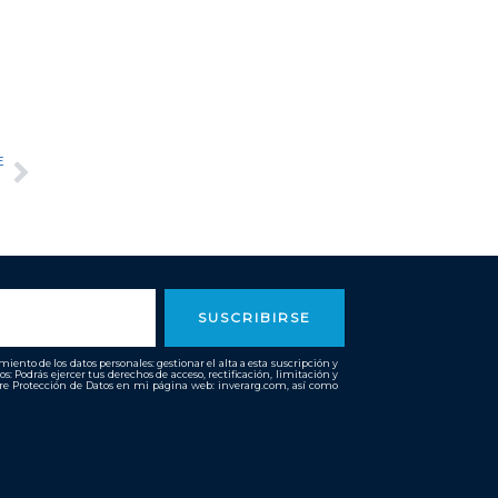
E
Siguiente
SUSCRIBIRSE
ento de los datos personales: gestionar el alta a esta suscripción y
os: Podrás ejercer tus derechos de acceso, rectificación, limitación y
bre Protección de Datos en mi página web: inverarg.com, así como