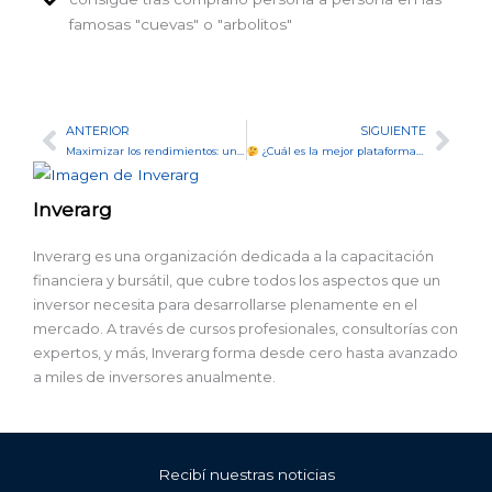
famosas "cuevas" o "arbolitos"
ANTERIOR
SIGUIENTE
Ant
Sig
Maximizar los rendimientos: una guía para inversiones seguras y rentables
¿Cuál es la mejor plataforma para CopyTrading?
Inverarg
Inverarg es una organización dedicada a la capacitación
financiera y bursátil, que cubre todos los aspectos que un
inversor necesita para desarrollarse plenamente en el
mercado. A través de cursos profesionales, consultorías con
expertos, y más, Inverarg forma desde cero hasta avanzado
a miles de inversores anualmente.
Recibí nuestras noticias