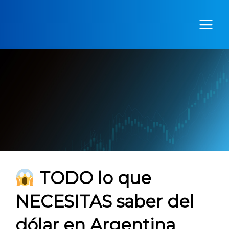
Ir
al
contenido
TODO lo que
NECESITAS saber del
dólar en Argentina