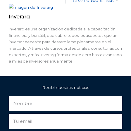
Sig
Que Son Los Bonos Del Estado
Inverarg
Inverarg es una organización dedicada a la capacitación
financiera y bursátil, que cubre todos los aspectos que un
inversor necesita para desarrollarse plenamente en el
mercado. A través de cursos profesionales, consultorías con
expertos, y más, Inverarg forma desde cero hasta avanzado
a miles de inversores anualmente.
Recibí nuestras noticias
Nombre
Email