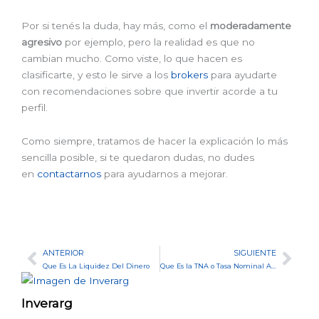
Por si tenés la duda, hay más, como el
moderadamente
agresivo
por ejemplo, pero la realidad es que no
cambian mucho. Como viste, lo que hacen es
clasificarte, y esto le sirve a los
brokers
para ayudarte
con recomendaciones sobre que invertir acorde a tu
perfil.
Como siempre, tratamos de hacer la explicación lo más
sencilla posible, si te quedaron dudas, no dudes
en
contactarnos
para ayudarnos a mejorar.
ANTERIOR
SIGUIENTE
Ant
Sig
Que Es La Liquidez Del Dinero
Que Es la TNA o Tasa Nominal Anual de una Inversion
Inverarg