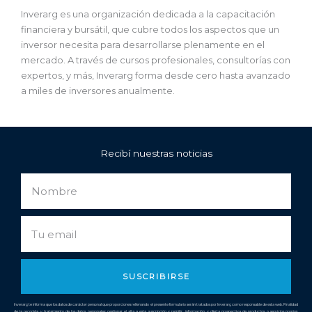
Inverarg es una organización dedicada a la capacitación
financiera y bursátil, que cubre todos los aspectos que un
inversor necesita para desarrollarse plenamente en el
mercado. A través de cursos profesionales, consultorías con
expertos, y más, Inverarg forma desde cero hasta avanzado
a miles de inversores anualmente.
Recibí nuestras noticias
Nombre
Email
SUSCRIBIRSE
Inverarg te informa que los datos de carácter personal que proporciones rellenando el presente formulario serán tratados por Inverarg como responsable de esta web. Finalidad
de la recogida y tratamiento de los datos personales: gestionar el alta a esta suscripción y remitir información y oferta prospectiva de productos o servicios propios.