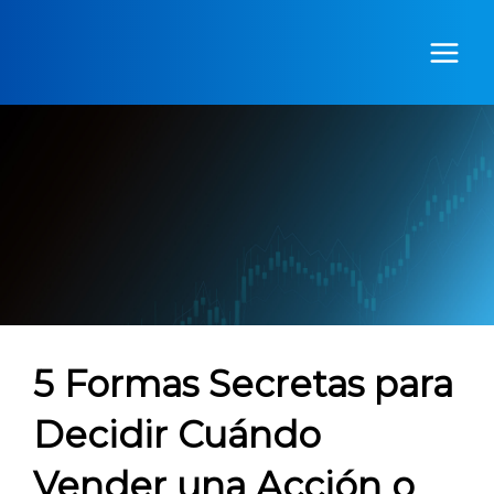
Ir
al
contenido
5 Formas Secretas para
Decidir Cuándo
Vender una Acción o