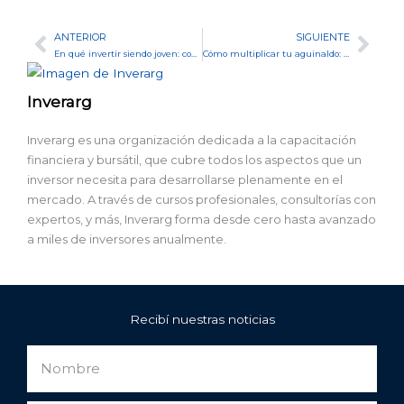
ANTERIOR
SIGUIENTE
Ant
Sig
En qué invertir siendo joven: consejos para gestionar tu dinero siendo adolescente
Cómo multiplicar tu aguinaldo: Estrategias para perfiles conservadores, moderados y agresivos
Inverarg
Inverarg es una organización dedicada a la capacitación
financiera y bursátil, que cubre todos los aspectos que un
inversor necesita para desarrollarse plenamente en el
mercado. A través de cursos profesionales, consultorías con
expertos, y más, Inverarg forma desde cero hasta avanzado
a miles de inversores anualmente.
Recibí nuestras noticias
Nombre