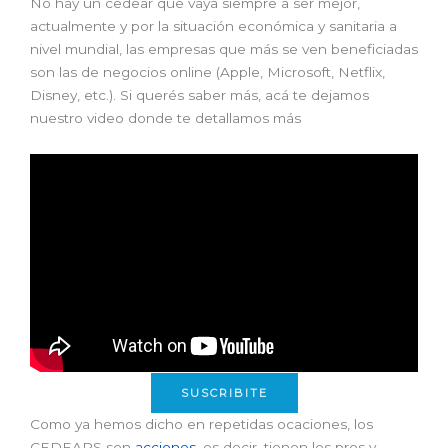
No hay un cedear que vaya siempre a ser mejor,
actualmente y por la situación económica y sanitaria a
nivel mundial, las empresas que más se ven beneficiadas
son las de negocios online (Apple, Microsoft, Netflix,
Disney, etc.). Si querés saber más, acá te dejamos
nuestro video donde te detallamos más
SUSCRIBITE
Como ya hemos dicho en repetidas ocaciones, los
CEDEARS son
acciones
, es decir, tienen los pros y