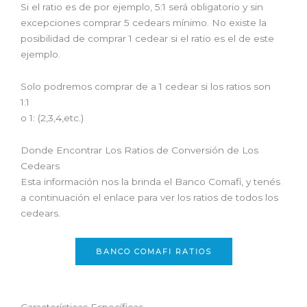
Si el ratio es de por ejemplo, 5:1 será obligatorio y sin
excepciones comprar 5 cedears mínimo. No existe la
posibilidad de comprar 1 cedear si el ratio es el de este
ejemplo.
Solo podremos comprar de a 1 cedear si los ratios son
1:1
o 1: (2,3,4,etc.)
Donde Encontrar Los Ratios de Conversión de Los
Cedears
Esta información nos la brinda el Banco Comafi, y tenés
a continuación el enlace para ver los ratios de todos los
cedears.
BANCO COMAFI RATIOS
Características Específicas