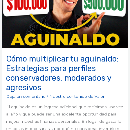
aguinaldo:
Estrategias
para
perfiles
conservadores,
moderados
y
agresivos
Cómo multiplicar tu aguinaldo:
Estrategias para perfiles
conservadores, moderados y
agresivos
Deja un comentario
/
Nuestro contenido de Valor
El aguinaldo es un ingreso adicional que recibimos una vez
al año y que puede ser una excelente oportunidad para
mejorar nuestras finanzas personales. En lugar de gastarlo
en cosas innecesarias, ¿por qué no considerar invertirlo y