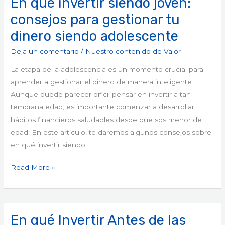
En qué invertir siendo joven:
qué
consejos para gestionar tu
invertir
dinero siendo adolescente
siendo
joven:
Deja un comentario
/
Nuestro contenido de Valor
consejos
La etapa de la adolescencia es un momento crucial para
para
aprender a gestionar el dinero de manera inteligente.
gestionar
Aunque puede parecer difícil pensar en invertir a tan
tu
temprana edad, es importante comenzar a desarrollar
dinero
hábitos financieros saludables desde que sos menor de
siendo
edad. En este artículo, te daremos algunos consejos sobre
adolescente
en qué invertir siendo
Read More »
En qué Invertir Antes de las
En