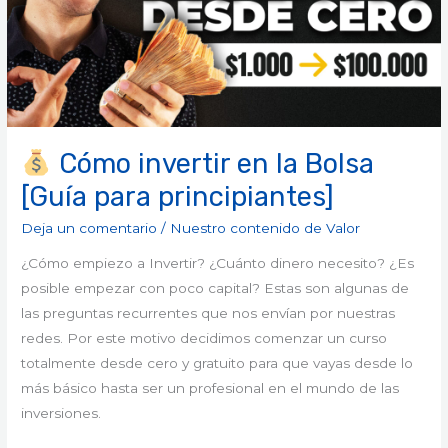
Bolsa
[Guía
para
principiantes]
Cómo invertir en la Bolsa
[Guía para principiantes]
Deja un comentario
/
Nuestro contenido de Valor
¿Cómo empiezo a Invertir? ¿Cuánto dinero necesito? ¿Es
posible empezar con poco capital? Estas son algunas de
las preguntas recurrentes que nos envían por nuestras
redes. Por este motivo decidimos comenzar un curso
totalmente desde cero y gratuito para que vayas desde lo
más básico hasta ser un profesional en el mundo de las
inversiones.