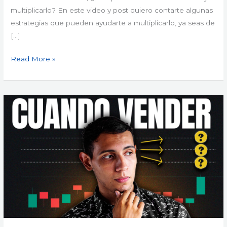
multiplicarlo? En este video y post quiero contarte algunas
estrategias que pueden ayudarte a multiplicarlo, ya seas de
[…]
Read More »
5
Formas
Secretas
para
Decidir
Cuándo
Vender
una
Acción
o
Inversión