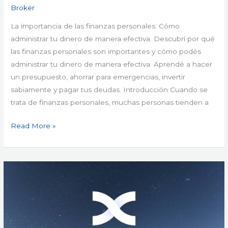
Broker
La importancia de las finanzas personales: Cómo
administrar tu dinero de manera efectiva. Descubrí por qué
las finanzas personales son importantes y cómo podés
administrar tu dinero de manera efectiva. Aprendé a hacer
un presupuesto, ahorrar para emergencias, invertir
sabiamente y pagar tus deudas. Introducción Cuando se
trata de finanzas personales, muchas personas tienden a
Read More »
Como
conectar
un
broker
a