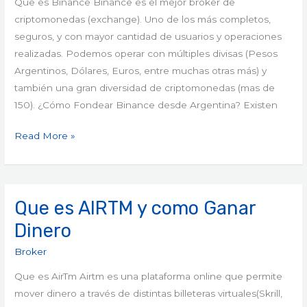
Que es Binance Binance es el mejor broker de
para
criptomonedas (exchange). Uno de los más completos,
comprar
seguros, y con mayor cantidad de usuarios y operaciones
criptomonedas
realizadas. Podemos operar con múltiples divisas (Pesos
Argentinos, Dólares, Euros, entre muchas otras más) y
también una gran diversidad de criptomonedas (mas de
150). ¿Cómo Fondear Binance desde Argentina? Existen
Read More »
Que es AIRTM y como Ganar
Que
es
Dinero
AIRTM
Broker
y
como
Que es AirTm Airtm es una plataforma online que permite
Ganar
mover dinero a través de distintas billeteras virtuales(Skrill,
Dinero