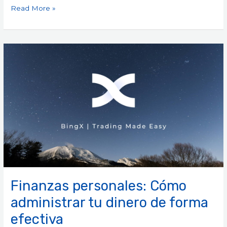
Read More »
Finanzas
personales:
Cómo
administrar
tu
dinero
de
forma
efectiva
Finanzas personales: Cómo
administrar tu dinero de forma
efectiva