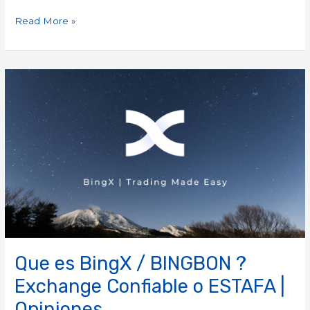
Read More »
Que
es
BingX
/
BINGBON
?
Exchange
Confiable
o
ESTAFA
|
Que es BingX / BINGBON ?
Opiniones
Exchange Confiable o ESTAFA |
Opiniones