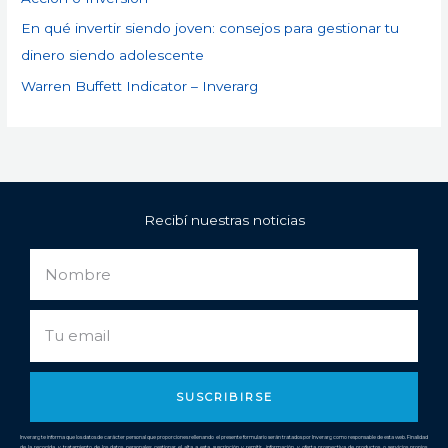
En qué invertir siendo joven: consejos para gestionar tu
dinero siendo adolescente
Warren Buffett Indicator – Inverarg
Recibí nuestras noticias
Nombre
Email
SUSCRIBIRSE
Inverarg te informa que los datos de carácter personal que proporciones rellenando el presente formulario serán tratados por Inverarg como responsable de esta web. Finalidad
de la recogida y tratamiento de los datos personales: gestionar el alta a esta suscripción y remitir información y oferta prospectiva de productos o servicios propios.