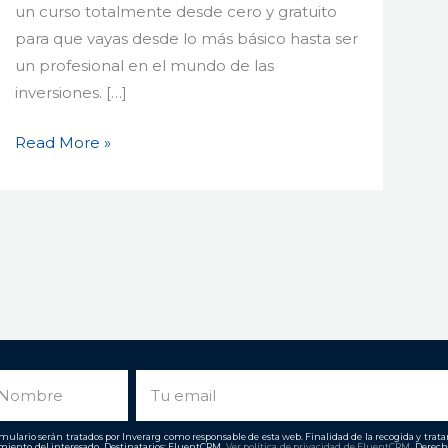
un curso totalmente desde cero y gratuito
para que vayas desde lo más básico hasta ser
un profesional en el mundo de las
inversiones. […]
Read More »
ombre
Email
ulario serán tratados por Inverarg como responsable de esta web. Finalidad de la recogida y tratami
imiento del interesado. Destinatarios: FluentCRM.
Ver política de privacidad de
FluentCRM
. Derech