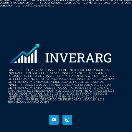
suprimir los datos en administracion@inverarg.com así como el derecho a presentar una reclam
consultar nuestra
política de privacidad
.
DISCLAIMER: LOS SERVICIOS Y EL CONTENIDO QUE PROPORCIONA
INVERARG SON SOLO EDUCATIVOS, INVERARG NO ES UN AGENTE
REGISTRADO EN LA CNV. INVERTIR IMPLICA UN RIESGO SIGNIFICATIVO
DE PÉRDIDA Y NO ES APTO PARA TODOS LOS INVERSORES. EL GRADO
DE APALANCAMIENTO QUE A MENUDO SE PUEDE OBTENER AL
INVERTIR PUEDE RESULTAR BENEFICIOSO Y/O PERJUDICIAL. EL USO
DE APALANCAMIENTO PUEDE PRODUCIR GRANDES PÉRDIDAS Y/O
GANANCIAS. LOS RESULTADOS PASADOS NO SON INDICATIVOS DE LOS
RESULTADOS FUTUROS. USTED OPERA BAJO SU PROPIO RIESGO E
INVERARG NO SERÁ RESPONSABLE EN NINGÚN CASO. LEA
DETENIDAMENTE EL DESCARGO DE RESPONSABILIDAD EN LOS
TÉRMINOS Y CONDICIONES.
Y
I
o
n
u
s
t
t