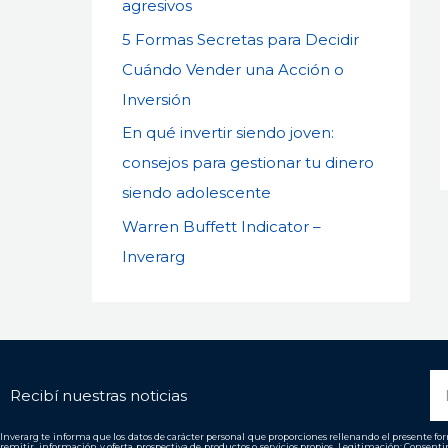
agresivos
5 Formas Secretas para Decidir
Cuándo Vender una Acción o
Inversión
En qué invertir siendo joven:
consejos para gestionar tu dinero
siendo adolescente
Warren Buffett Indicator –
Inverarg
N
Recibí nuestras noticias
Inverarg te informa que los datos de carácter personal que proporciones rellenando el presente form
remitir información y oferta prospectiva de productos o servicios propios. Legitimación: Consent