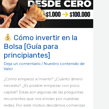
la
Bolsa
[Guía
para
principiantes]
Cómo invertir en la
Bolsa [Guía para
principiantes]
Deja un comentario
/
Nuestro contenido de
Valor
¿Cómo empiezo a Invertir? ¿Cuánto dinero
necesito? ¿Es posible empezar con poco
capital? Estas son algunas de las preguntas
recurrentes que nos envían por nuestras
redes. Por este motivo decidimos comenzar