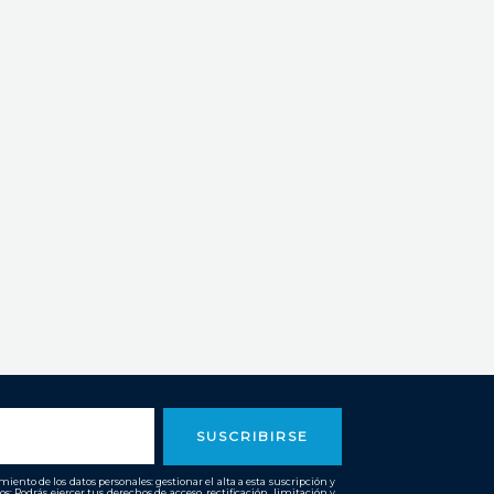
SUSCRIBIRSE
ento de los datos personales: gestionar el alta a esta suscripción y
os: Podrás ejercer tus derechos de acceso, rectificación, limitación y