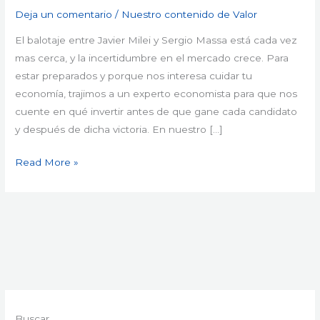
Invertir
Deja un comentario
/
Nuestro contenido de Valor
Antes
de
El balotaje entre Javier Milei y Sergio Massa está cada vez
las
mas cerca, y la incertidumbre en el mercado crece. Para
Elecciones
estar preparados y porque nos interesa cuidar tu
del
economía, trajimos a un experto economista para que nos
19
cuente en qué invertir antes de que gane cada candidato
de
y después de dicha victoria. En nuestro […]
Noviembre
Read More »
Buscar