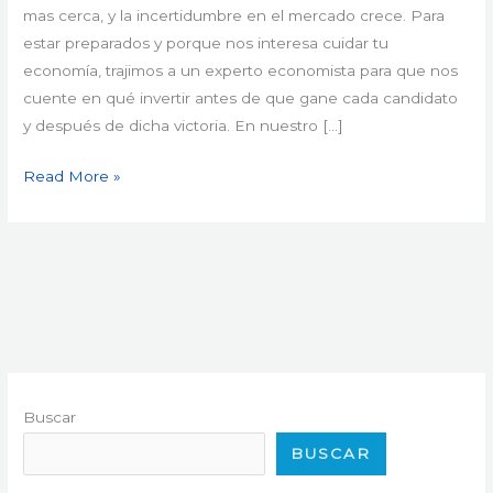
las
mas cerca, y la incertidumbre en el mercado crece. Para
Elecciones
estar preparados y porque nos interesa cuidar tu
del
economía, trajimos a un experto economista para que nos
19
cuente en qué invertir antes de que gane cada candidato
de
y después de dicha victoria. En nuestro […]
Noviembre
Read More »
Buscar
BUSCAR